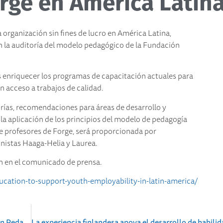
rge en América Latin
organización sin fines de lucro en América Latina,
 la auditoría del modelo pedagógico de la Fundación
s enriquecer los programas de capacitación actuales para
n acceso a trabajos de calidad.
orías, recomendaciones para áreas de desarrollo y
n la aplicación de los principios del modelo de pedagogía
e profesores de Forge, será proporcionada por
nistas Haaga-Helia y Laurea.
ón en el comunicado de prensa.
ucation-to-support-youth-employability-in-latin-america/
Expert Collaboration in Developing Forge Foundation Pedagogy Model Continues in Latin America