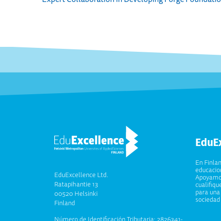
EduE
En Finla
educacion
EduExcellence Ltd.
Apoyamos
Ratapihantie 13
cualifiqu
para una 
00520 Helsinki
sociedad
Finland
Número de Identificación Tributaria: 2826341-