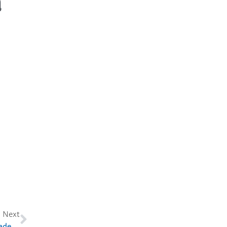
a
Next
La experiencia finlandesa apoya el desarrollo de habilidades a través del aprendizaje y del juego fenomenal en China